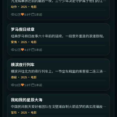
九龙城寨拆迁前的最后一夜，三个少年决定守护属于他们的江
湖。
动作
·
2025
·
电影
32万
8.8千
1年前
1:48:09
意大利
罗马假日续章
最新
经典罗马假日故事六十年后的延续，一段意外重逢的浪漫旅程。
爱情
·
2025
·
电影
12万
4.6千
1年前
2:17:19
日本
横滨夜行列车
最新
横滨开往北方的夜行列车上，一节空车厢里的乘客接二连三消
失。
悬疑
·
2025
·
电影
18万
5.8千
1年前
1:59:49
中国大陆
我和我的星辰大海
最新
中国民间航天爱好者团队在戈壁滩自制火箭追梦的真实改编故
事。
冒险
·
2025
·
电影