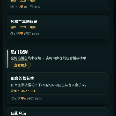
悬疑
·
2023
·
电影
37万
10千
3年前
2:03:35
英国
苏格兰高地远征
精选
冒险
·
2024
·
电影
37万
1万
1年前
热门视频
全网热播在线小视频 · 实时同步在线观看播放榜单
查看更多
1:51:34
日本
仙台的樱花季
热门
仙台医学院樱花树下相遇的实习医生与盲人音乐家。
爱情
·
2022
·
电影
37万
9.9千
4年前
1:54:04
中国香港
庙街风波
热门