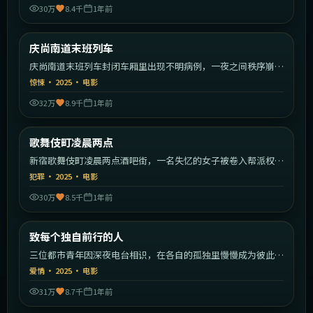
30万
8.4千
1年前
1:34:55
韩国
庆尚南道末班列车
最新
庆尚南道末班列车封闭车厢里出现不明病例，一夜之间秩序崩
塌。
惊悚
·
2025
·
电影
32万
8.9千
1年前
2:31:59
日本
歌舞伎町凌晨两点
最新
新宿歌舞伎町凌晨两点酒吧街，一名失忆的女子被卷入帮派权力
斗争。
犯罪
·
2025
·
电影
30万
8.5千
1年前
2:09:23
中国大陆
致每个独自前行的人
最新
三位都市青年因深夜电台相识，在各自的孤独里慢慢成为彼此的
灯塔。
爱情
·
2025
·
电影
31万
8.7千
1年前
1:39:22