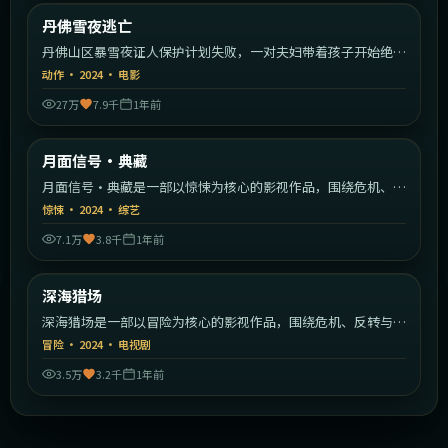
美国
丹佛雪夜逃亡
最新
丹佛山区暴雪夜证人保护计划失败，一对夫妇带着孩子开始绝命
逃亡。
动作
·
2024
·
电影
27万
7.9千
1年前
2:40:28
美国
月面信号·典藏
最新
月面信号·典藏是一部以惊悚为核心的影视作品，围绕危机、反
转与人物成长展开，整体节奏紧凑，值得推荐观看。
惊悚
·
2024
·
综艺
7.1万
3.8千
1年前
2:27:08
中国大陆
深海猎场
最新
深海猎场是一部以冒险为核心的影视作品，围绕危机、反转与人
物成长展开，整体节奏紧凑，值得推荐观看。
冒险
·
2024
·
电视剧
3.5万
3.2千
1年前