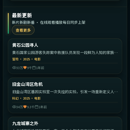
最新更新
新片新剧新番 · 在线观看播放每日同步上架
查看更多
1:43:30
美国
黄石公园寻人
最新
黄石国家公园游客失踪案中救援队员发现一段鲜为人知的家族秘
密。
冒险
·
2025
·
电影
33万
9千
1年前
1:58:39
美国
旧金山湾区危机
最新
旧金山湾区基因实验室一次失控的实验，引发一场重新定义人类
的危机。
科幻
·
2025
·
电影
34万
9.3千
1年前
2:18:26
中国香港
九龙城寨之外
最新