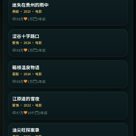
中国大陆
迷失在贵州的雨中
精选
悬疑
·
2023
·
电影
38万
1万
3年前
2:12:34
日本
涩谷十字路口
精选
爱情
·
2024
·
电影
38万
1万
2年前
1:54:02
日本
箱根温泉物语
精选
喜剧
·
2024
·
电影
38万
1万
1年前
2:27:59
韩国
江原道的雪夜
精选
爱情
·
2022
·
电影
37万
10千
3年前
2:23:17
中国香港
油尖旺探案录
精选