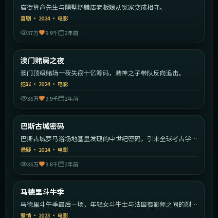
庙街算命先生与隔壁烧腊店老板娘从冤家变成相守。
喜剧
·
2024
·
电影
37万
9.9千
2年前
2:24:23
中国香港
澳门赌局之夜
热门
澳门顶级赌场一夜失窃十亿筹码，赌神之子带队反向追击。
犯罪
·
2024
·
电影
36万
9.9千
2年前
2:03:47
英国
巴斯古城密码
热门
巴斯古城罗马浴场地基里发现的中世纪密码，引来全球考古学
家。
悬疑
·
2024
·
电影
36万
9.8千
2年前
2:12:40
西班牙
马德里斗牛季
热门
马德里斗牛季最后一场，年轻女斗牛士与法国摄影师之间的烈日
恋曲。
爱情
·
2023
·
电影