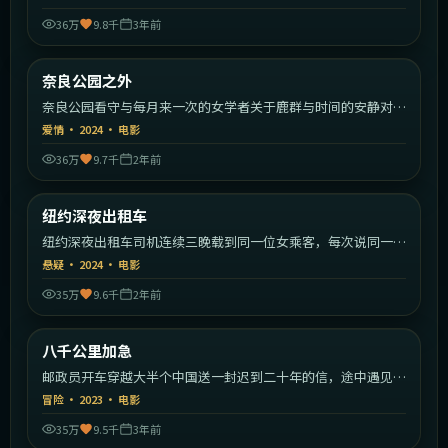
36万
9.8千
3年前
1:37:16
日本
奈良公园之外
热门
奈良公园看守与每月来一次的女学者关于鹿群与时间的安静对
话。
爱情
·
2024
·
电影
36万
9.7千
2年前
2:08:02
美国
纽约深夜出租车
热门
纽约深夜出租车司机连续三晚载到同一位女乘客，每次说同一句
话。
悬疑
·
2024
·
电影
35万
9.6千
2年前
1:42:57
中国大陆
八千公里加急
热门
邮政员开车穿越大半个中国送一封迟到二十年的信，途中遇见各
色旅人。
冒险
·
2023
·
电影
35万
9.5千
3年前